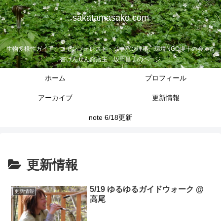
sakatamasako.com
生物多様性ガイド、コモンフォレスト・ジャパン理事、環境NGO虔十の会、古
書げんせん舘店主 坂田昌子のページ
ホーム
プロフィール
アーカイブ
更新情報
note 6/18更新
更新情報
5/19 ゆるゆるガイドウォーク @
更新情報
高尾