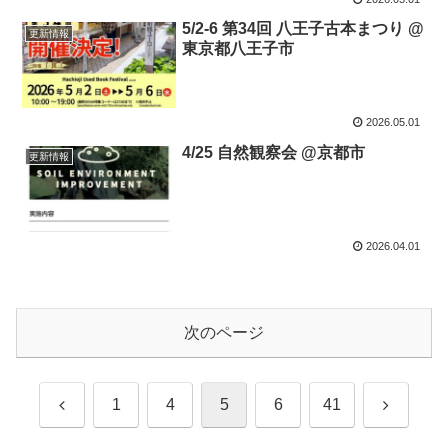
5/2-6 第34回 八王子古本まつり @
更新情報
東京都八王子市
2026.05.01
4/25 自然観察会 @京都市
更新情報
2026.04.01
次のページ
前
次
1
4
5
6
41
へ
へ