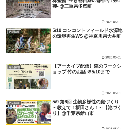
林整備 -生き物目線の森作り♪第4
弾- @三重県多気町
2026.05.01
5/10 コンコントフィールド水源地
更新情報
の環境再生WS @神奈川県大井町
2026.05.01
【アーカイブ配信】森のワークシ
更新情報
ョップ 竹のお話 ※5/10まで
2026.05.01
5/9 第6回 生物多様性の庭づくり
更新情報
～教えて！坂田さん！～【池づく
り】@千葉県館山市
2026.05.01