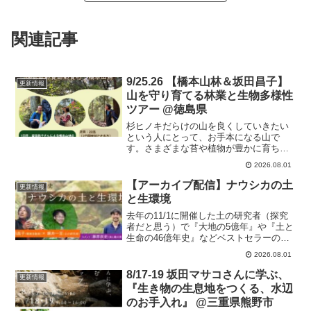
関連記事
9/25.26 【橋本山林＆坂田昌子】
更新情報
山を守り育てる林業と生物多様性
ツアー @徳島県
杉ヒノキだらけの山を良くしていきたい
という人にとって、お手本になる山で
す。さまざまな苔や植物が豊かに育ち、
人工物が自然の中に美しく溶け込んで森
2026.08.01
を守っている姿を2日間のツアーで体感し
ましょう！
【アーカイブ配信】ナウシカの土
更新情報
と生環境
去年の11/1に開催した土の研究者（探究
者だと思う）で『大地の5億年』や『土と
生命の46億年史』などベストセラーの著
者藤井一至さんとの対談のアーカイブが
2026.08.01
販売開始（1000円）されたそうです。コ
メンテーターは藤原辰史さん、コーディ
8/17-19 坂田マサコさんに学ぶ、
更新情報
ネーターは松田法子さんという贅沢な時
『生き物の生息地をつくる、水辺
間でした。
のお手入れ』 @三重県熊野市