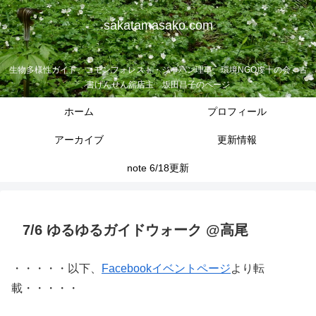
sakatamasako.com
生物多様性ガイド、コモンフォレスト・ジャパン理事、環境NGO虔十の会、古
書げんせん舘店主 坂田昌子のページ
ホーム
プロフィール
アーカイブ
更新情報
note 6/18更新
7/6 ゆるゆるガイドウォーク @高尾
・・・・・以下、
Facebookイベントページ
より転
載・・・・・