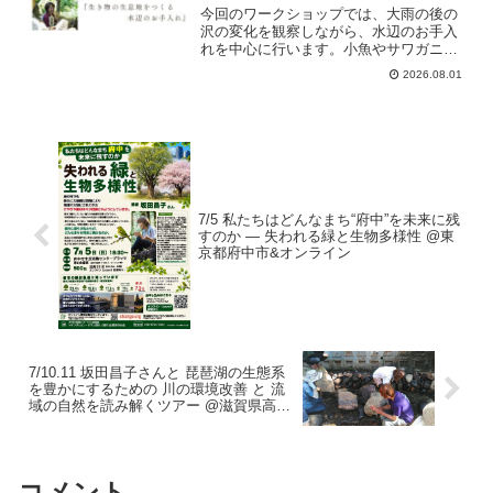
今回のワークショップでは、大雨の後の
沢の変化を観察しながら、水辺のお手入
れを中心に行います。小魚やサワガニ
は、浅瀬で、水の流れが緩やかな場所に
2026.08.01
好んでやってきます。生き物たちの生息
地になるように、水の流れをできるだけ
複雑になることを意識しながら、一緒に
取り組んでいければと思います。
7/5 私たちはどんなまち“府中”を未来に残
すのか ― 失われる緑と生物多様性 @東
京都府中市&オンライン
7/10.11 坂田昌子さんと 琵琶湖の生態系
を豊かにするための 川の環境改善 と 流
域の自然を読み解くツアー @滋賀県高島
市
コメント