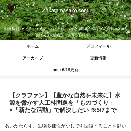
sakatamasako.com
生物多様性ガイド、コモンフォレスト・ジャパン理事、環境NGO虔十の会、古
書げんせん舘店主 坂田昌子のページ
ホーム
プロフィール
アーカイブ
更新情報
note 6/18更新
【クラファン】【豊かな自然を未来に】水
源を脅かす人工林問題を「ものづくり」
×「新たな活動」で解決したい ※5/7まで
あいかわらず、生物多様性が少しでも回復することを願い