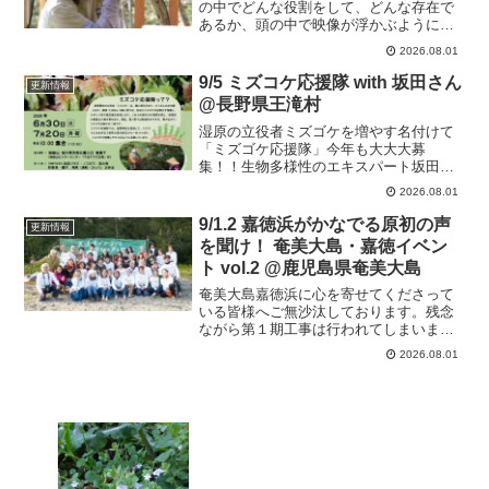
の中でどんな役割をして、どんな存在で
あるか、頭の中で映像が浮かぶように自
然界のつながりを楽しく丁寧にお話しし
2026.08.01
ながらのガイドウォークです。子供たち
にもわかりやすいお話しにひょうたん一
9/5 ミズコケ応援隊 with 坂田さん
更新情報
家もすっかり坂田さんの大ファン！
@長野県王滝村
湿原の立役者ミズゴケを増やす名付けて
「ミズゴケ応援隊」今年も大大大募
集！！生物多様性のエキスパート坂田マ
サコさんと一緒に水苔応援隊の活動をし
2026.08.01
ます。是非、雄大な御嶽山で一緒に、作
業しましょう！！神田再生！！！
9/1.2 嘉徳浜がかなでる原初の声
更新情報
を聞け！ 奄美大島・嘉徳イベン
ト vol.2 @鹿児島県奄美大島
奄美大島嘉徳浜に心を寄せてくださって
いる皆様へご無沙汰しております。残念
ながら第１期工事は行われてしまいまし
たが、私たちは引き続き活動を行ってい
2026.08.01
きます。本日は準備中の段階ですが、今
後の活動情報を共有させて頂きます。