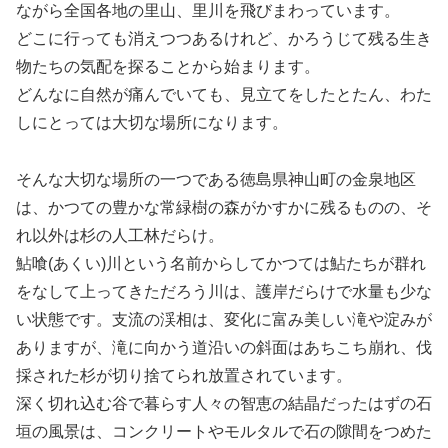
ながら全国各地の里山、里川を飛びまわっています。
どこに行っても消えつつあるけれど、かろうじて残る生き
物たちの気配を探ることから始まります。
どんなに自然が痛んでいても、見立てをしたとたん、わた
しにとっては大切な場所になります。
そんな大切な場所の一つである徳島県神山町の金泉地区
は、かつての豊かな常緑樹の森がかすかに残るものの、そ
れ以外は杉の人工林だらけ。
鮎喰(あくい)川という名前からしてかつては鮎たちが群れ
をなして上ってきただろう川は、護岸だらけで水量も少な
い状態です。支流の渓相は、変化に富み美しい滝や淀みが
ありますが、滝に向かう道沿いの斜面はあちこち崩れ、伐
採された杉が切り捨てられ放置されています。
深く切れ込む谷で暮らす人々の智恵の結晶だったはずの石
垣の風景は、コンクリートやモルタルで石の隙間をつめた