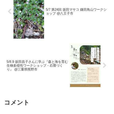
5/7 第24回 坂田マサコ 鎌田鳥山ワークシ
ョップ @八王子市
5/8.9 坂田昌子さんに学ぶ『森と海を育む
生物多様性ワークショップ・石畳づく
り』 @三重県熊野市
コメント