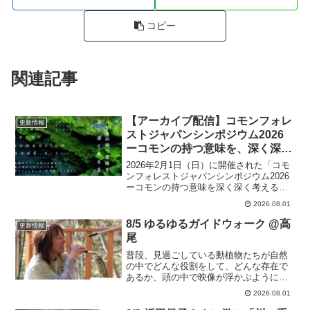
コピー
関連記事
【アーカイブ配信】コモンフォレ
更新情報
ストジャパンシンポジウム2026
ーコモンの持つ意味を、深く深く
考える ー ※8/31販売終了
2026年2月1日（日）に開催された「コモ
ンフォレストジャパンシンポジウム2026
ーコモンの持つ意味を深く深く考える
ー」のアーカイブ動画をお申し込みいた
2026.08.01
だけます。
8/5 ゆるゆるガイドウォーク @高
更新情報
尾
普段、見過ごしている動植物たちが自然
の中でどんな役割をして、どんな存在で
あるか、頭の中で映像が浮かぶように自
然界のつながりを楽しく丁寧にお話しし
2026.08.01
ながらのガイドウォークです。子供たち