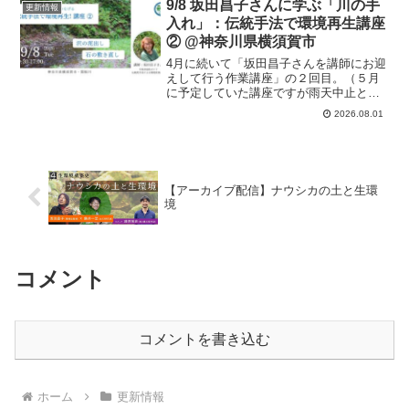
にもわかりやすいお話しにひょうたん一
9/8 坂田昌子さんに学ぶ「川の手
更新情報
家もすっかり坂田さんの大ファン！
入れ」：伝統手法で環境再生講座
② @神奈川県横須賀市
4月に続いて「坂田昌子さんを講師にお迎
えして行う作業講座」の２回目。（５月
に予定していた講座ですが雨天中止とな
ったため、リベンジ開催です）
2026.08.01
【アーカイブ配信】ナウシカの土と生環
境
コメント
コメントを書き込む
ホーム
更新情報