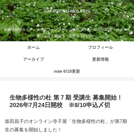
sakatamasako.com
生物多様性ガイド、コモンフォレスト・ジャパン理事、環境NGO虔十の会、古
書げんせん舘店主 坂田昌子のページ
ホーム
プロフィール
アーカイブ
更新情報
note 6/18更新
生物多様性の杜 第７期 受講生 募集開始！
2026年7月24日開校 ※8/10申込〆切
坂田昌子のオンライン寺子屋「生物多様性の杜」が第7期
生の募集を開始しました！