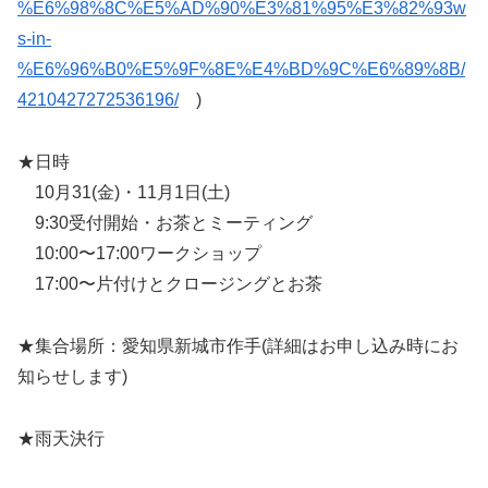
%E6%98%8C%E5%AD%90%E3%81%95%E3%82%93w
s-in-
%E6%96%B0%E5%9F%8E%E4%BD%9C%E6%89%8B/
4210427272536196/
)
★日時
10月31(金)・11月1日(土)
9:30受付開始・お茶とミーティング
10:00〜17:00ワークショップ
17:00〜片付けとクロージングとお茶
★集合場所：愛知県新城市作手(詳細はお申し込み時にお
知らせします)
★雨天決行