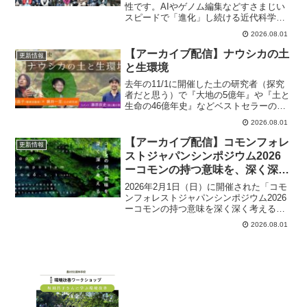
性です。AIやゲノム編集などすさまじい
スピードで「進化」し続ける近代科学技
術とそれに否応なく巻き込まれていくわ
2026.08.01
たし達の社会は、自然とどう向き合って
いけば良いのか…これまでも様々な科学
【アーカイブ配信】ナウシカの土
更新情報
技術が起こってきましたが、今進行して
と生環境
いる事態は同じパラダイムで捉えていて
良いのか…近代科学と自然の関係史から
去年の11/1に開催した土の研究者（探究
じっくり解いてみたいと考えています。
者だと思う）で『大地の5億年』や『土と
生命の46億年史』などベストセラーの著
者藤井一至さんとの対談のアーカイブが
2026.08.01
販売開始（1000円）されたそうです。コ
メンテーターは藤原辰史さん、コーディ
【アーカイブ配信】コモンフォレ
更新情報
ネーターは松田法子さんという贅沢な時
ストジャパンシンポジウム2026
間でした。
ーコモンの持つ意味を、深く深く
考える ー ※8/31販売終了
2026年2月1日（日）に開催された「コモ
ンフォレストジャパンシンポジウム2026
ーコモンの持つ意味を深く深く考える
ー」のアーカイブ動画をお申し込みいた
2026.08.01
だけます。