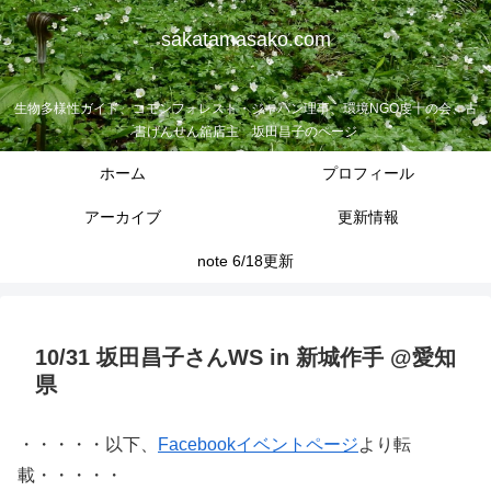
sakatamasako.com
生物多様性ガイド、コモンフォレスト・ジャパン理事、環境NGO虔十の会、古
書げんせん舘店主 坂田昌子のページ
ホーム
プロフィール
アーカイブ
更新情報
note 6/18更新
10/31 坂田昌子さんWS in 新城作手 @愛知
県
・・・・・以下、
Facebookイベントページ
より転
載・・・・・