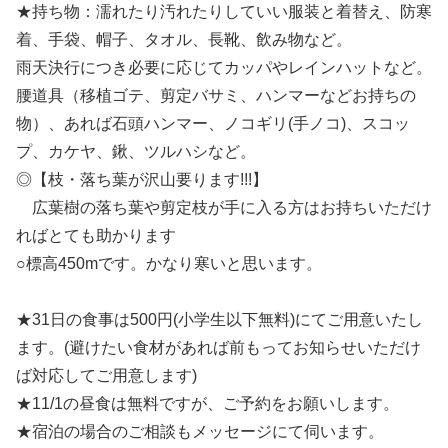
★持ち物：濡れたり汚れたりしていい服装と着替え、防寒
着、手袋、帽子、タオル、長靴、飲み物など。
雨天決行につき必要に応じてカッパやレインハットなど。
腰道具（移植ゴテ、剪定バサミ、ハンマーなどお持ちの
物）、あれば石頭ハンマー、ノコギリ(手ノコ)、スコッ
プ、カケヤ、鍬、ツルハシなど。
◎【枝・落ち葉が沢山要ります!!!】
広葉樹の落ち葉や剪定枝が手に入る方はお持ちいただけ
ればとても助かります
○標高450mです。かなり寒いと思います。
★31日の食事は500円(小学生以下無料)にてご用意いたし
ます。(避けたい食材があれば前もってお知らせいただけ
ば対応してご用意します)
★11/1の昼食は無料ですが、ご予約をお願いします。
★宿泊の場合のご相談もメッセージにて伺います。