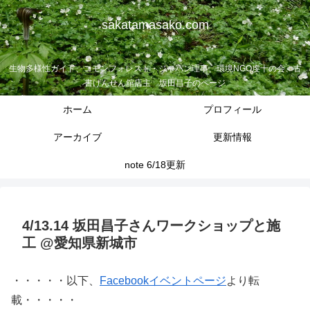
sakatamasako.com
生物多様性ガイド、コモンフォレスト・ジャパン理事、環境NGO虔十の会、古
書げんせん舘店主 坂田昌子のページ
ホーム
プロフィール
アーカイブ
更新情報
note 6/18更新
4/13.14 坂田昌子さんワークショップと施
工 @愛知県新城市
・・・・・以下、
Facebookイベントページ
より転
載・・・・・