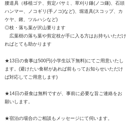
腰道具（移植ゴテ、剪定バサミ、草刈り鎌(ノコ鎌)、石頭
ハンマー、ノコギリ(手ノコ)など)、堀道具(スコップ、カ
ケヤ、鍬、ツルハシなど)
◎枝・落ち葉が沢山要ります
広葉樹の落ち葉や剪定枝が手に入る方はお持ちいただけ
ればとても助かります
★13日の食事は500円(小学生以下無料)にてご用意いたし
ます。(避けたい食材があれば前もってお知らせいただけ
ば対応してご用意します)
★14日の昼食は無料ですが、事前に必要な旨ご連絡をお
願いします。
★宿泊の場合のご相談もメッセージにて伺います。