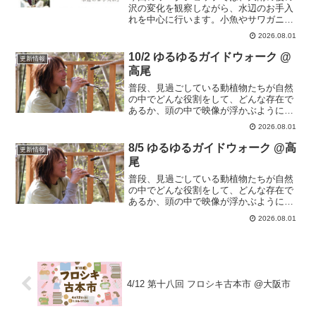
沢の変化を観察しながら、水辺のお手入
れを中心に行います。小魚やサワガニ
は、浅瀬で、水の流れが緩やかな場所に
2026.08.01
好んでやってきます。生き物たちの生息
地になるように、水の流れをできるだけ
10/2 ゆるゆるガイドウォーク @
更新情報
複雑になることを意識しながら、一緒に
高尾
取り組んでいければと思います。
普段、見過ごしている動植物たちが自然
の中でどんな役割をして、どんな存在で
あるか、頭の中で映像が浮かぶように自
然界のつながりを楽しく丁寧にお話しし
2026.08.01
ながらのガイドウォークです。子供たち
にもわかりやすいお話しにひょうたん一
8/5 ゆるゆるガイドウォーク @高
更新情報
家もすっかり坂田さんの大ファン！
尾
普段、見過ごしている動植物たちが自然
の中でどんな役割をして、どんな存在で
あるか、頭の中で映像が浮かぶように自
然界のつながりを楽しく丁寧にお話しし
2026.08.01
ながらのガイドウォークです。子供たち
にもわかりやすいお話しにひょうたん一
家もすっかり坂田さんの大ファン！
4/12 第十八回 フロシキ古本市 @大阪市