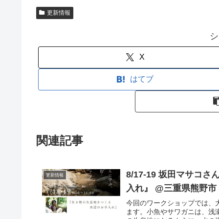
更新情報
シ
X
はてブ
関連記事
8/17-19 坂田マ
更新情報
入れ』 @三重県熊野市
今回のワークショップでは、
ます。小魚やサワガニは、浅