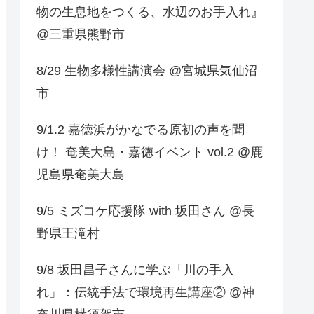
物の生息地をつくる、水辺のお手入れ』
@三重県熊野市
8/29 生物多様性講演会 @宮城県気仙沼
市
9/1.2 嘉徳浜がかなでる原初の声を聞
け！ 奄美大島・嘉徳イベント vol.2 @鹿
児島県奄美大島
9/5 ミズコケ応援隊 with 坂田さん @長
野県王滝村
9/8 坂田昌子さんに学ぶ「川の手入
れ」：伝統手法で環境再生講座② @神