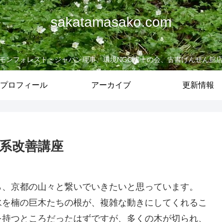
sakatamasako.com
モンフォレスト・ジャパン理事、環境NGO虔十の会、古書げんせん舘
プロフィール
アーカイブ
更新情報
生態系改善講座
ら、京都の山々と繋いでいきたいと思っています。
水を楠の巨木たちの根が、複雑な動きにしてくれるこ
を持つところだったはずですが、多くの木が切られ、