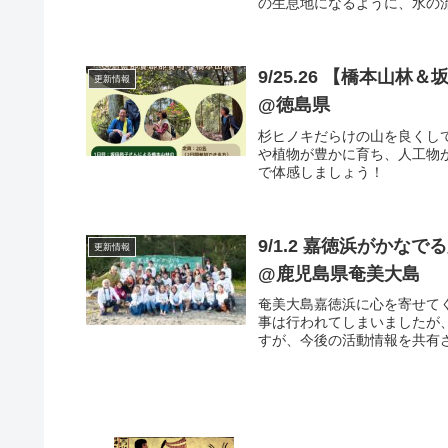
の生息地になるように、水の
でいければと思います。
9/25.26 【橋本山
更新情報
@徳島県
杉ヒノキだらけの山を良くし
や植物が豊かに育ち、人工物
で体感しましょう！
9/1.2 嘉徳浜がかなで
更新情報
@鹿児島県奄美大島
奄美大島嘉徳浜に心を寄せて
事は行われてしまいましたが
すが、今後の活動情報を共有