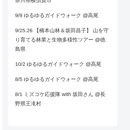
奈川県横須賀市
9/9 ゆるゆるガイドウォーク @高尾
9/25.26 【橋本山林＆坂田昌子】 山を守
り育てる林業と生物多様性ツアー @徳
島県
10/2 ゆるゆるガイドウォーク @高尾
8/5 ゆるゆるガイドウォーク @高尾
8/1 ミズコケ応援隊 with 坂田さん @長
野県王滝村