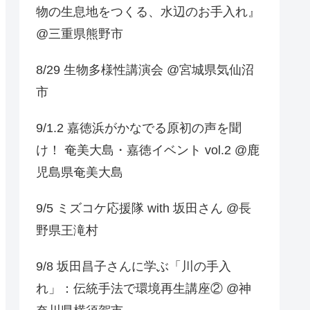
物の生息地をつくる、水辺のお手入れ』
@三重県熊野市
8/29 生物多様性講演会 @宮城県気仙沼
市
9/1.2 嘉徳浜がかなでる原初の声を聞
け！ 奄美大島・嘉徳イベント vol.2 @鹿
児島県奄美大島
9/5 ミズコケ応援隊 with 坂田さん @長
野県王滝村
9/8 坂田昌子さんに学ぶ「川の手入
れ」：伝統手法で環境再生講座② @神