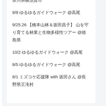
奈川県横須賀市
9/9 ゆるゆるガイドウォーク @高尾
9/25.26 【橋本山林＆坂田昌子】 山を守
り育てる林業と生物多様性ツアー @徳
島県
10/2 ゆるゆるガイドウォーク @高尾
8/5 ゆるゆるガイドウォーク @高尾
8/1 ミズコケ応援隊 with 坂田さん @長
野県王滝村